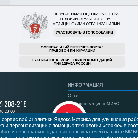
НЕЗАВИСИМАЯ ОЦЕНКА КАЧЕСТВА
УСЛОВИЙ ОКАЗАНИЯ УСЛУГ
МЕДИЦИНСКИМИ ОРГАНИЗАЦИЯМИ
УЧАСТВОВАТЬ В ГОЛОСОВАНИИ
ОФИЦИАЛЬНЫЙ ИНТЕРНЕТ-ПОРТАЛ
ПРАВОВОЙ ИНФОРМАЦИИ
РУБРИКАТОР КЛИНИЧЕСКИХ РЕКОМЕНДАЦИЙ
МИНЗДРАВА РОССИИ
ИНФОРМАЦИЯ
О нас
2) 208-218
Информация о МИБС
00-23.00
Региональные центры
 сервис веб-аналитики Яндекс.Метрика для улучшения рабо
а и персонализации с помощью технологии «cookie» в соот
Вакансии
аботки персональных данных пользователей на сайте МИБ
Документы
 на прием
 согласен» или продолжая использовать сайт, Вы соглашае