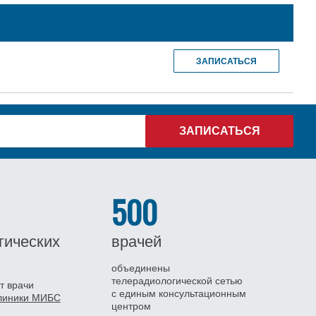
ЗАПИСАТЬСЯ
500
гических
врачей
объединены
телерадиологической сетью
т врачи
с единым консультационным
клиники МИБС
центром