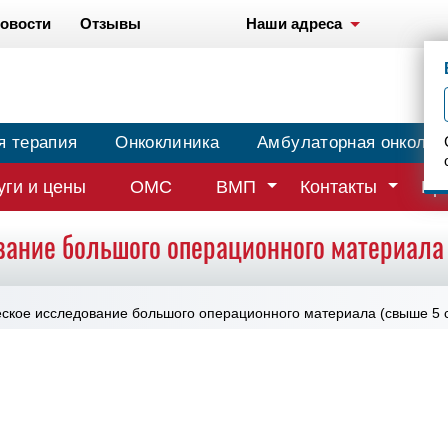
овости
Отзывы
Наши адреса
я терапия
Онкоклиника
Амбулаторная онколог
уги и цены
ОМС
ВМП
Контакты
Вр
вание большого операционного материала 
еское исследование большого операционного материала (свыше 5 