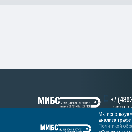
+7 (485
ежедн. 7.
Мы используем
анализа трафик
Политикой обр
Записаться
Регион
Ярославль
«Ознакомлен и