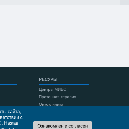
РЕСУРЫ
Центры МИБС
Протонная терапия
Онкоклиника
ты сайта,
Амбулаторная онкология
ветствии с
С.
Нажав
тесь на