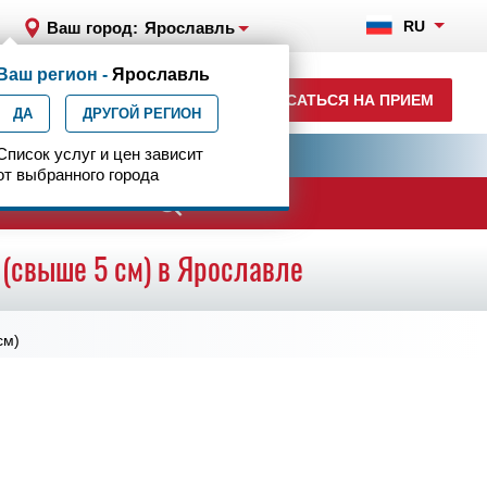
RU
Ваш город:
Ярославль
Ваш регион -
Ярославль
+7 (4852) 208-218
ЗАПИСАТЬСЯ НА ПРИЕМ
ДА
ежедн. 7.00-23.00
ДРУГОЙ РЕГИОН
ия
Список услуг и цен зависит
Центр эпилептологии
от выбранного города
ачи
(свыше 5 см) в Ярославле
см)