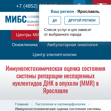
+7 (4852) 208-218
Ваш регион -
Ярославль
ДА
ДРУГОЙ РЕГИОН
Список услуг и цен зависит
от выбранного города
Центры МИБС
Протонная терапия
Онкоклиника
Амбулаторная онкология
Центр эпилептологии
Иммуногистохимическая оценка состояния
системы репарации неспаренных
нуклеотидов ДНК в опухоли (MMR) в
Ярославле
Главная
Гистология и патоморфология
Иммуногистохимическая оценка состояния системы