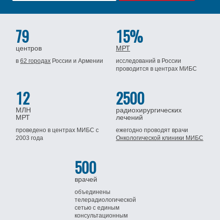
79
15%
центров
МРТ
в
62 городах
России
и Армении
исследований в России
проводится
в центрах МИБС
12
2500
МЛН
радиохирургических
МРТ
лечений
проведено в центрах МИБС
с
ежегодно проводят врачи
2003 года
Онкологической клиники МИБС
500
врачей
объединены
телерадиологической
сетью
с единым
консультационным