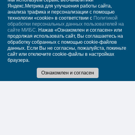
+7 (4852) 208-218
Яндекс.Метрика для улучшения работы сайта,
анализа трафика и персонализации с помощью
ежедн. 7.00-23.00
технологии «cookie» в соответствии с
Политикой
обработки персональных данных пользователей на
Регион
Ярославль
сайте МИБС.
Нажав «Ознакомлен и согласен» или
продолжая использовать сайт, Вы соглашаетесь на
обработку собранных с помощью cookie-файлов
Записаться на
данных. Если Вы не согласны, пожалуйста, покиньте
сайт или отключите cookie-файлы в настройках
прием
браузера.
Мы в социальных сетях