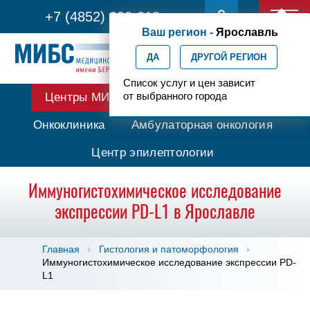
+7 (4852) 208-218
Ваш регион -
Ярославль
ДА
ДРУГОЙ РЕГИОН
Список услуг и цен зависит
от выбранного города
Центры МИБС
Протонная терапия
Онкоклиника
Амбулаторная онкология
Центр эпилептологии
Иммуногистохимическое исследование
экспрессии PD-L1 в Ярославле
Главная
Гистология и патоморфология
Иммуногистохимическое исследование экспрессии PD-
L1