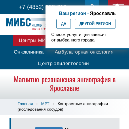
+7 (4852) 208-218
Ваш регион -
Ярославль
ДА
ДРУГОЙ РЕГИОН
Список услуг и цен зависит
от выбранного города
Центры МИБС
Протонная терапия
Онкоклиника
Амбулаторная онкология
Центр эпилептологии
Магнитно-резонансная ангиография в
Ярославле
Главная
МРТ
Контрастные ангиографии
(исследования сосудов)