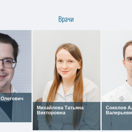
Врачи
 Олегович
Михайлова Татьяна
Соколов А
Викторовна
Валерьеви