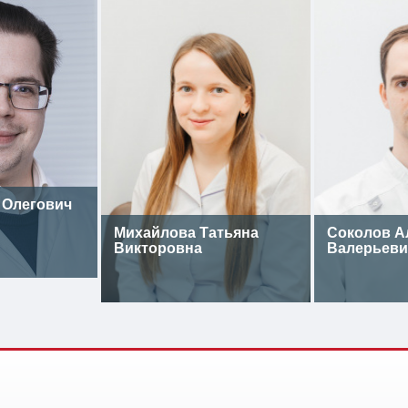
 Олегович
Михайлова Татьяна
Соколов А
Викторовна
Валерьеви