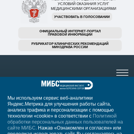
УСЛОВИЙ ОКАЗАНИЯ УСЛУГ
МЕДИЦИНСКИМИ ОРГАНИЗАЦИЯМИ
УЧАСТВОВАТЬ В ГОЛОСОВАНИИ
ОФИЦИАЛЬНЫЙ ИНТЕРНЕТ-ПОРТАЛ
ПРАВОВОЙ ИНФОРМАЦИИ
РУБРИКАТОР КЛИНИЧЕСКИХ РЕКОМЕНДАЦИЙ
МИНЗДРАВА РОССИИ
Мы используем сервис веб-аналитики
+7 (4852) 208-218
Яндекс.Метрика для улучшения работы сайта,
анализа трафика и персонализации с помощью
ежедн. 7.00-23.00
технологии «cookie» в соответствии с
Политикой
обработки персональных данных пользователей на
Регион
Ярославль
сайте МИБС.
Нажав «Ознакомлен и согласен» или
продолжая использовать сайт, Вы соглашаетесь на