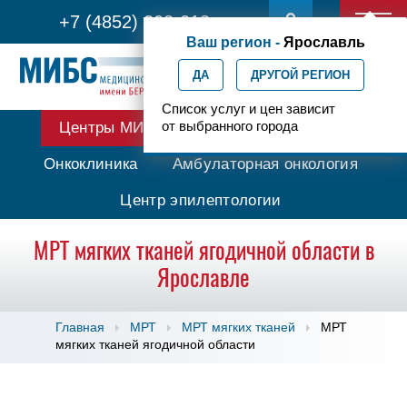
+7 (4852) 208-218
Ваш регион -
Ярославль
ДА
ДРУГОЙ РЕГИОН
Список услуг и цен зависит
от выбранного города
Центры МИБС
Протонная терапия
Онкоклиника
Амбулаторная онкология
Центр эпилептологии
МРТ мягких тканей ягодичной области в
Ярославле
Главная
МРТ
МРТ мягких тканей
МРТ
мягких тканей ягодичной области