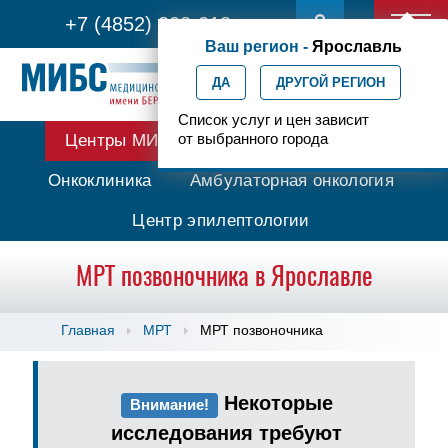
+7 (4852) 208-218
Ваш регион -
Ярославль
ДА
ДРУГОЙ РЕГИОН
Список услуг и цен зависит
от выбранного города
Центры МИБС
Протонная терапия
Онкоклиника
Амбулаторная онкология
Центр эпилептологии
МРТ позвоночника в Ярославле
Главная
МРТ
МРТ позвоночника
Некоторые
Внимание!
исследования требуют