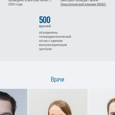
проведено в центрах МИБС
с
ежегодно проводят врачи
2003 года
Онкологической клиники МИБС
500
врачей
объединены
телерадиологической
сетью
с единым
консультационным
центром
Врачи