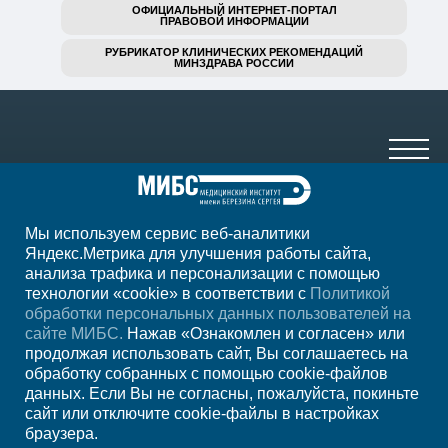
ОФИЦИАЛЬНЫЙ ИНТЕРНЕТ-ПОРТАЛ
ПРАВОВОЙ ИНФОРМАЦИИ
РУБРИКАТОР КЛИНИЧЕСКИХ РЕКОМЕНДАЦИЙ
МИНЗДРАВА РОССИИ
Мы используем сервис веб-аналитики
+7 (4852) 208-218
Яндекс.Метрика для улучшения работы сайта,
анализа трафика и персонализации с помощью
ежедн. 7.00-23.00
технологии «cookie» в соответствии с
Политикой
обработки персональных данных пользователей на
Регион
Ярославль
сайте МИБС.
Нажав «Ознакомлен и согласен» или
продолжая использовать сайт, Вы соглашаетесь на
обработку собранных с помощью cookie-файлов
Записаться на
данных. Если Вы не согласны, пожалуйста, покиньте
сайт или отключите cookie-файлы в настройках
прием
браузера.
Мы в социальных сетях