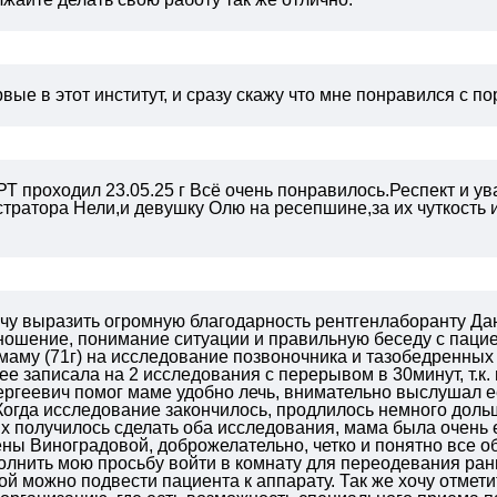
вые в этот институт, и сразу скажу что мне понравился с п
Т проходил 23.05.25 г
Всё очень понравилось.Респект и ув
тратора Нели,и девушку Олю на ресепшине,за их чуткость
чу выразить огромную благодарность рентгенлаборанту Дан
ошение, понимание ситуации и правильную беседу с пациент
маму (71г) на исследование позвоночника и тазобедренных
ее записала на 2 исследования с перерывом в 30минут, т.к
ргеевич помог маме удобно лечь, внимательно выслушал е
Когда исследование закончилось, продлилось немного дол
их получилось сделать оба исследования, мама была очень
ны Виноградовой, доброжелательно, четко и понятно все о
олнить мою просьбу войти в комнату для переодевания ра
рой можно подвести пациента к аппарату.
Так же хочу отмет