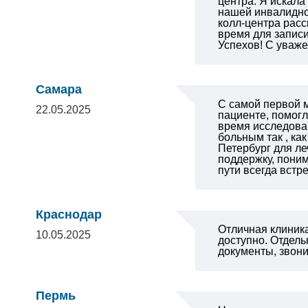
центра. Я искала
нашей инвалидной
колл-центра расс
время для записи
Успехов!
С уваже
Самара
С самой первой м
22.05.2025
пациенте, помогл
время исследован
больным так , как
Петербург для ле
поддержку, поним
пути всегда вст
Краснодар
Отличная клиника
10.05.2025
доступно.
Отдель
документы, звони
Пермь