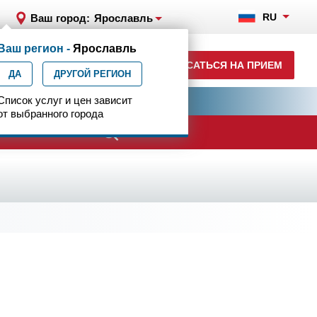
RU
Ваш город:
Ярославль
Ваш регион -
Ярославль
+7 (4852) 208-218
ЗАПИСАТЬСЯ НА ПРИЕМ
ДА
ежедн. 7.00-23.00
ДРУГОЙ РЕГИОН
ия
Список услуг и цен зависит
Центр эпилептологии
от выбранного города
ачи