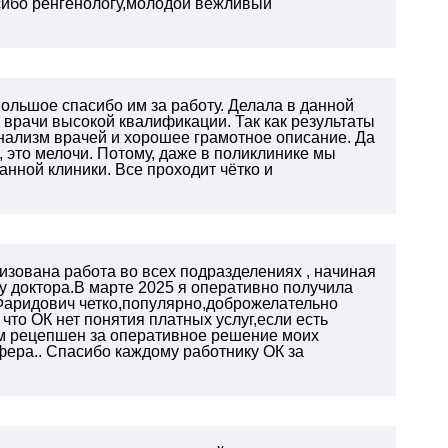
сибо ренгенологу,молодой вежливый
ольшое спасибо им за работу. Делала в данной
 врачи высокой квалификации. Так как результаты
нализм врачей и хорошее грамотное описание. Да
 это мелочи. Потому, даже в поликлинике мы
нной клиники. Все проходит чётко и
изована работа во всех подразделениях , начиная
у доктора.В марте 2025 я оперативно получила
Фаридович четко,популярно,доброжелательно
что ОК нет понятия платных услуг,если есть
м рецепшен за оперативное
решение моих
фера.. Спасибо каждому работнику ОК
за