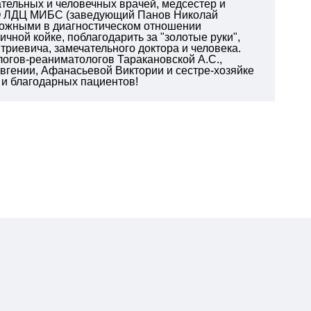
тельных и человечных врачей, медсестер и
ОО ЛДЦ МИБС (заведующий Панов Николай
ложными в диагностическом отношении
чной койке, поблагодарить за "золотые руки",
риевича, замечательного доктора и человека.
логов-реаниматологов Таракановской А.С.,
вгении, Афанасьевой Виктории и сестре-хозяйке
 и благодарных пациентов!