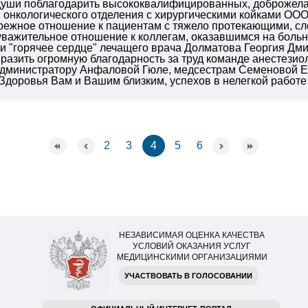
 души поблагодарить высококвалифицированных, доброжела
 онкологического отделения с хирургическими койками О
ережное отношение к пациентам с тяжело протекающими, с
важительное отношение к коллегам, оказавшимся на больни
 "горячее сердце" лечащего врача Долматова Георгия Дмит
разить огромную благодарность за труд команде анестезио
 администратору Анфаловой Гюле, медсестрам Семеновой Е
Здоровья Вам и Вашим близким, успехов в нелегкой работе
2
3
4
5
6
НЕЗАВИСИМАЯ ОЦЕНКА КАЧЕСТВА
УСЛОВИЙ ОКАЗАНИЯ УСЛУГ
МЕДИЦИНСКИМИ ОРГАНИЗАЦИЯМИ
УЧАСТВОВАТЬ В ГОЛОСОВАНИИ