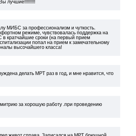
 лучшие!!!!!!!!!
алу МИБС за профессионализм и чуткость.
омфортном режиме, чувствовалась поддержка на
 в кратчайшие сроки (на первый прием
 госпитализации попал на прием к замечательному
оналы высочайшего класса!
уждена делать МРТ раз в год, и мне нравится, что
митрию за хорошую работу .при проведению
болел живот справа. Записался на МРТ брюшной