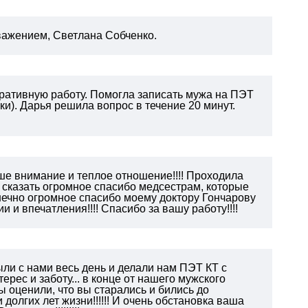
ажением, Светлана Собченко.
ративную работу.
Помогла записать мужа на ПЭТ
и). Дарья решила вопрос в течение 20 минут.
аше внимание и теплое отношение!!!! Проходила
у сказать огромное спасибо медсестрам, которые
конечно огромное спасибо моему доктору Гончарову
 и впечатления!!!! Спасибо за вашу работу!!!!
ли с нами весь день и делали нам ПЭТ КТ с
рес и заботу... в конце от нашего мужского
ы оценили, что вы старались и бились до
долгих лет жизни!!!!!! И очень обстановка ваша