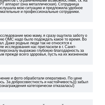
ациентов с ограниченными возможностями, т.к. на
РТ аппарат (она металлическая). Сотрудница
 выслушала мою ситуацию и предложила удобное
нимательные и профессиональные сотрудники.
 исследование мою маму, я сразу ощутила заботу о
нию ОМС надо было подождать какое то время. Во
л. Даже родные люди так не относятся к
сле исследования нас пригласили в г. Санкт-
му персоналу выражаю глубокую благодарность за
ым прежде всего здоровья, пусть на их жизненном
чение и фото обработали оперативно. По цене
ь. За добросовестность и настойчивость))) забыл
ознаграждения категорически отказалась!)