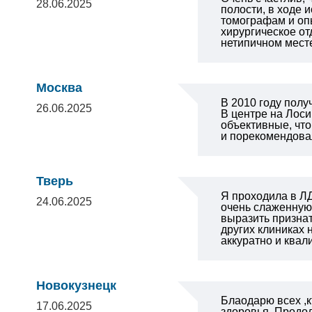
28.06.2025
полости, в ходе 
томографам и оп
хирургическое от
нетипичном месте
Москва
В 2010 году полу
26.06.2025
В центре на Лос
объективные, что
и порекомендова
Тверь
Я проходила в ЛД
24.06.2025
очень слаженную,
выразить призна
других клиниках
аккуратно и ква
Новокузнецк
Блаодарю всех ,
17.06.2025
здоровья .Продол