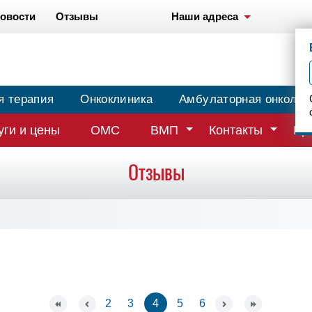
овости
Отзывы
Наши адреса
я терапия
Онкоклиника
Амбулаторная онколог
уги и цены
ОМС
ВМП
Контакты
Вр
Отзывы
2
3
4
5
6