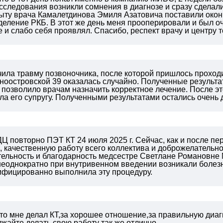
исследования возникли сомнения в диагнозе и сразу сдела
ыту врача Камалетдинова Эмиля Азатовича поставили оконч
деление РКБ. В этот же день меня прооперировали и был о
 и слабо себя проявлял. Спасибо, респект врачу и центру
чила травму позвоночника, после которой пришлось проход
иноостровской 39 оказалась случайно. Полученные резуль
 позволило врачам назначить корректное лечение. После э
ла его супругу. Полученными результатами остались очень
Ц повторно ПЭТ КТ 24 июля 2025 г. Сейчас, как и после пе
 качественную работу всего коллектива и доброжелательно
тельность и благодарность медсестре Светлане Романовне 
 неоднократно при внутривенном введении возникали боле
лифицированно выполнила эту процедуру.
кто мне делал КТ,за хорошее отношение,за правильную ди
жайте делать свою работу так же отлично.