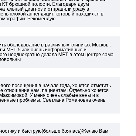
ли КТ брюшной полости. Благодаря двум
ательный диагноз и отправили сразу в
чень плохой аппендицит, который находился в
 томографии. Рекомендую
ить обследование в различных клиниках Москвы.
таты МРТ были очень информативные и
того неоднократно делала МРТ в этом центре сама
 довольны
рвого посещения в начале года, хочется отметить
е отношение нам, пациентам. Отдельно хочется
Максимовой. У меня очень слабые вены и в
зненные проблемы. Светлана Романовна очень
агностику и быструю(больше боялась)Желаю Вам