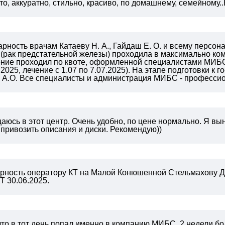
о, аккуратно, стильно, красиво, по домашнему, семейному..Вы
ность врачам Катаеву Н. А., Гайдаш Е. О. и всему персон
 (рак предстательной железы) проходила в максимально к
чение проходил по квоте, оформленной специалистами МИБС
2025, лечение с 1.07 по 7.07.2025). На этапе подготовки к
у А.О. Все специалисты и администрация МИБС - професси
юсь в этот центр. Очень удобно, по цене нормально. Я вын
 привозить описания и диски. Рекомендую))
рность оператору КТ на Малой Конюшенной Стельмахову Д
Т 30.06.2025.
что в тот день попал именно в компанию МИБС, 2 недели 