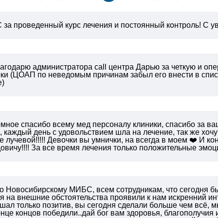
за проведенный курс лечения и постоянный контроль!
С ув
агодарю администратора call центра Дарью за четкую и опе
оки (ЦОАП по неведомым причинам забыл его внести в списк
е)
омное спасибо всему мед персоналу клиники, спасибо за в
 каждый день с удовольствием шла на лечение, так же хоч
е лучевой!!!!! Девочки вы умнички, на всегда в моем ❤️ И 
вичу!!!! За все время лечения только положительные эмоции
о Новосибирскому МИБС, всем сотрудникам, что сегодня бы
 на внешние обстоятельства проявили к нам искренний инте
шал только позитив, вы сегодня сделали больше чем всё, м
онце концов победили..дай бог вам здоровья, благополучия и 