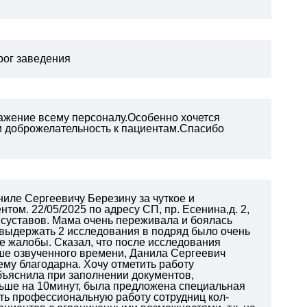
орог заведения
ажение всему персоналу.Особенно хочется
 и доброжелательность к пациентам.Спасибо
иле Сергеевичу Березину за чуткое и
ом. 22/05/2025 по адресу СП, пр. Есенина,д. 2,
 суставов. Мама очень переживала и боялась
. выдержать 2 исследования в подряд было очень
е жалобы. Сказал, что после исследования
ьше озвученного времени, Данила Сергеевич
 ему благодарна.
Хочу отметить работу
бъяснила при заполнении документов,
ньше на 10минут, была предложена специальная
ить профессиональную работу сотрудниц кол-