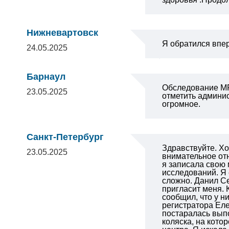
Нижневартовск
Я обратился впер
24.05.2025
Барнаул
Обследование МР
23.05.2025
отметить админис
огромное.
Санкт-Петербург
Здравствуйте. Хо
23.05.2025
внимательное отн
я записала свою 
исследований. Я 
сложно.
Данил Се
пригласит меня. 
сообщил, что у н
регистратора Еле
постаралась вып
коляска, на кото