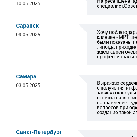
На ресепшене ,а
10.05.2025
специалист.Сове
Саранск
Хочу поблагодари
09.05.2025
клинике - МРТ ше
были показаны пе
, иногда приходи
ждём своей очере
профессионально.
Самара
Выражаю сердеч
03.05.2025
с получения
инфо
заочную консульт
ответил на все 
направление - уд
вопросов при оф
создание такой 
Санкт-Петербург