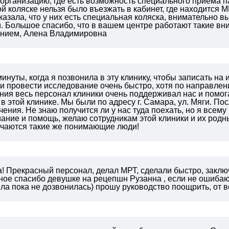
 организацию, где есть возможность специального приема п
 коляске нельзя было въезжать в кабинет, где находится М
казала, что у них есть специальная коляска, внимательно
.
Большое спасибо, что в вашем центре работают такие в
нием,
Алена Владимировна
инуты, когда я позвонила в эту клинику, чтобы записать на
и провести исследование очень быстро, хотя по направле
ия весь персонал клиники очень поддерживал нас и помога
 в этой клинике. Мы были по адресу г. Самара, ул. Мяги. По
чения. Не знаю получится ли у нас туда поехать, но я все
ание и помощь, желаю сотрудникам этой клиники и их родн
речаются такие же понимающие люди!
! Прекрасный персонал, делал МРТ, сделали быстро, заклю
ное спасибо девушке на рецепшн Рузанна , если не ошибаюс
ла пока не дозвонилась) прошу руководство поощрить, от в