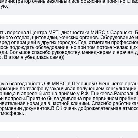
дминистратор очень вежливый,все объяснила понятно.Спа
тую.
ть персонал Центра МРТ- диагностики МИБС г. Саранска. Б
йного отдела, щитовидки, женских органов. Оборудование и
ред операцией в других городах. Где, отметили профессио
лось подождать обследование, но при том потоке желающих,
ди. Большое спасибо руководству, менеджерам и врачам да
 В этом я убедилась сама))
ную благодарность ОК МИБС
в Песочном.Очень четко орган
рмации по телефону,заканчивая получением консультации 
ацию,а в апреле была на приёме у
Р.Ф. Еникеева.Рафаэль 
мои вопросы.Приятно была удивлена при
первичном приёме, 
ивительная новация в частной клиники.
Спасибо работника
ормлении документов.В ОК очень доброжелательная
атмос
атмосферы.
.