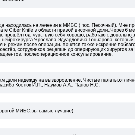
да находилась на лечении в МИБС ( пос. Песочный). Мне п
ате Ciber Knife в области правой височной доли..Через 6 
с прошёл год, чувствую себя хорошо, работаю с довольно 
- нейрохирурга Ярослава Эдуардовича Гончарова, который 
ия и режим после операции.
Хочется также искренне поблаго
сестёр, сотрудников рецепшн до оперирующих хирургов за 
ациентов, послеоперационное консультирование.
нам дали надежду на выздоровление. Чистые палаты,отлич
пасибо Костюк И.П., Наумов А.А., Панов Н.С.
дорогой МИБС.вы самые лучшие)