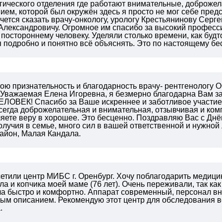
ргического отделения где работают внимательные, доброже
ием, которой был окружён здесь я просто не мог себе пред
чется сказать врачу-онкологу, урологу Крестьянинову Сергей
Александровичу. Огромное им спасибо за высокий професси
постороннему человеку. Уделяли столько времени, как будто
 подробно и понятно всё объяснять. Это по настоящему бес
вою признательность и благодарность врачу- рентгенолог
 Уважаемая Елена Игоревна, я безмерно благодарна Вам за
ЕЛОВЕК! Спасибо за Ваше искреннее и заботливое участие
Всегда доброжелательная и внимательная, отзывчивая и ком
яете веру в хорошее. Это бесценно. Поздравляю Вас с Дн
олучия в семье, много сил в вашей ответственной и нужно
айон, Малая Кандала.
сетили центр МИБС г. Оренбург.
Хочу поблагодарить медици
ла и копчика моей маме (76 лет). Очень переживали, так ка
а быстро и комфортно. Аппарат современный, персонал вн
бным описанием.
Рекомендую этот центр для обследования в
.