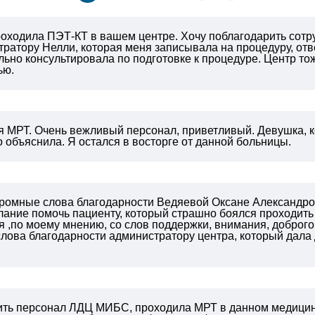
роходила ПЭТ-КТ в вашем центре. Хочу поблагодарить сотр
ратору Нелли, которая меня записывала на процедуру, отв
льно консультировала по подготовке к процедуре. Центр то
ью.
 МРТ. Очень вежливый персонал, приветливый. Девушка, к
 объяснила. Я остался в восторге от данной больницы.
громные слова благодарности Ведяевой Оксане Александров
лание помочь пациенту, который страшно боялся проходить 
я ,по моему мнению, со слов поддержки, внимания, доброго 
лова благодарности администратору центра, который дала
ить персонал ЛДЦ МИБС, проходила МРТ в данном медицин