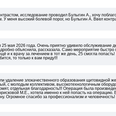
нтрастом, исследование проводил Булыгин А., хочу поблаг
 У меня высокий болевой порог, но Булыгин А. Ввел контра
м 25 мая 2026 года. Очень приятно удивило обслуживание 
дробно объяснила, рассказала. Само мероприятие быстро п
ещё и к врачу за лечением в тот же день, 25 смогла попасть!
тся, то только к вам приду!!!
и удаление злокачественного образования щитовидной жел
ый, с молодым коллективом, высокотехнологичным оборуд
ормят, отдельная благодарность!!! Операция была произведе
рисковой М.Е., хотела именно к ней попасть на операцию.
ну. Огромное спасибо за профессионализм и человечность!