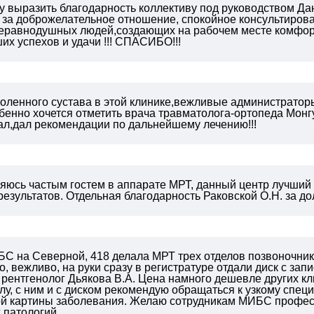
у выразить благодарность коллективу под руководством Да
) за доброжелательное отношение, спокойное консультиро
неравнодушных людей,создающих на рабочем месте комфо
их успехов и удачи !!! СПАСИБО!!!
оленного сустава в этой клинике,вежливые администраторы
бенно хочется отметить врача травматолога-ортопеда Монг
ал,дал рекомендации по дальнейшему лечению!!!
яюсь частым гостем в аппарате МРТ, данный центр лучший в
езультатов. Отдельная благодарность Раковской О.Н. за до
БС на Северной, 418 делала МРТ трех отделов позвоночник
, вежливо, на руки сразу в регистратуре отдали диск с запи
рентгенолог Дьякова В.А. Цена намного дешевле других кл
лу, с ним и с диском рекомендую обращаться к узкому специа
й картины заболевания.
Желаю сотрудникам МИБС професси
 патологий.