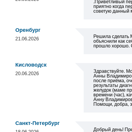
.Приветливый пер
приятно когда пе
советую данный м
Оренбург
Решила сделать М
21.06.2026
объяснили как се
прошло хорошо. С
Кисловодск
Здравствуйте. Мо
20.06.2026
Анны Владимиров
после приёма, оч
результаты диагн
желудок (маме пр
времени (час), к
Анну Владимиров
Помощи, добра, з
Санкт-Петербург
Добрый день! Про
18.06.2026