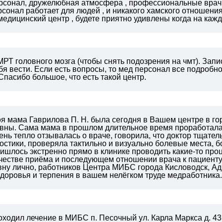
сонал, дружелюбная атмосфера , профессиональные врачи 
рсонал работает для людей , и никакого хамского отношени
едицинский центр , будете приятно удивлены когда на кажд
РТ головного мозга (чтобы снять подозрения на чмт). Зап
бя вести. Если есть вопросы, то мед персонал все подробн
пасибо большое, что есть такой центр.
я мама Гаврилова П. Н. была сегодня в Вашем центре в го
ны. Сама мама в прошлом длительное время проработала в
ень тепло отзывалась о враче, говорила, что доктор тщат
остики, проверяла тактильно и визуально болевые места, бо
ишлось экстренно прямо в клинике проводить какие-то проц
ачестве приёма и последующем отношении врача к пациенту
ну лично, работников Центра МИБС города Кисловодск, Ад
доровья и терпения в вашем нелёгком труде медработника.
ходил лечение в МИБС п. Песочный ул. Карла Маркса д. 43