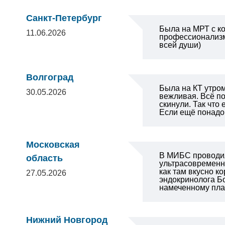
Санкт-Петербург
Была на МРТ с ко
11.06.2026
профессионализм.
всей души)
Волгоград
Была на КТ утро
30.05.2026
вежливая. Всё по
скинули. Так что 
Если ещё понадоби
Московская
В МИБС проводил
область
ультрасовременн
как там вкусно к
27.05.2026
эндокринолога Бо
намеченному пла
Нижний Новгород