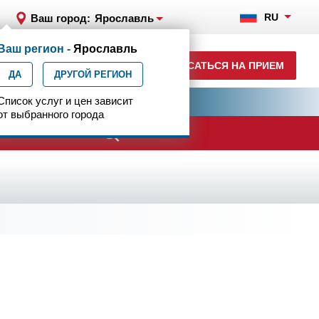
RU
Ваш город:
Ярославль
Ваш регион -
Ярославль
+7 (4852) 208-218
ЗАПИСАТЬСЯ НА ПРИЕМ
ДА
ежедн. 7.00-23.00
ДРУГОЙ РЕГИОН
ия
Список услуг и цен зависит
Центр эпилептологии
от выбранного города
ачи