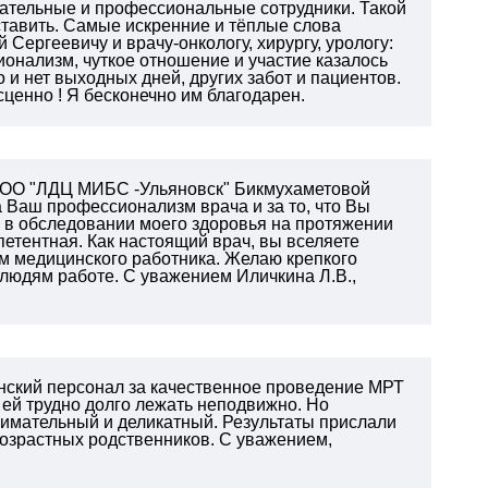
лательные и профессиональные сотрудники. Такой
ставить. Самые искренние и тёплые слова
 Сергеевичу и врачу-онкологу, хирургу, урологу:
онализм, чуткое отношение и участие казалось
 и нет выходных дней, других забот и пациентов.
ценно ! Я бесконечно им благодарен.
у ООО "ЛДЦ МИБС -Ульяновск" Бикмухаметовой
 Ваш профессионализм врача и за то, что Вы
 в обследовании моего здоровья на протяжении
петентная. Как настоящий врач, вы вселяете
ём медицинского работника. Желаю крепкого
й людям работе.
С уважением Иличкина Л.В.,
нский персонал за качественное проведение МРТ
к ей трудно долго лежать неподвижно. Но
имательный и деликатный. Результаты прислали
озрастных родственников.
С уважением,