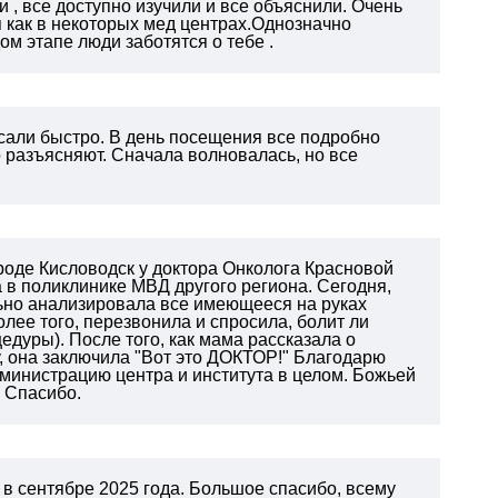
, все доступно изучили и все объяснили. Очень
я как в некоторых мед центрах.Однозначно
ом этапе люди заботятся о тебе .
исали быстро. В день посещения все подробно
о разъясняют. Сначала волновалась, но все
роде Кисловодск у доктора Онколога Красновой
 поликлинике МВД другого региона. Сегодня,
ельно анализировала все имеющееся на руках
лее того, перезвонила и спросила, болит ли
едуры). После того, как мама рассказала о
, она заключила "Вот это ДОКТОР!" Благодарю
министрацию центра и института в целом. Божьей
 Спасибо.
 в сентябре 2025 года. Большое спасибо, всему