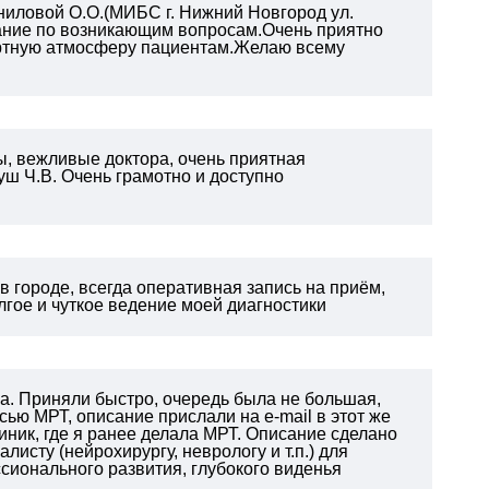
ниловой О.О.(МИБС г. Нижний Новгород ул.
вание по возникающим вопросам.Очень приятно
ртную атмосферу пациентам.Желаю всему
, вежливые доктора, очень приятная
уш Ч.В. Очень грамотно и доступно
 городе, всегда оперативная запись на приём,
лгое и чуткое ведение моей диагностики
а. Приняли быстро, очередь была не большая,
сью МРТ, описание прислали на e-mail в этот же
иник, где я ранее делала МРТ. Описание сделано
листу (нейрохирургу, неврологу и т.п.) для
онального развития, глубокого виденья