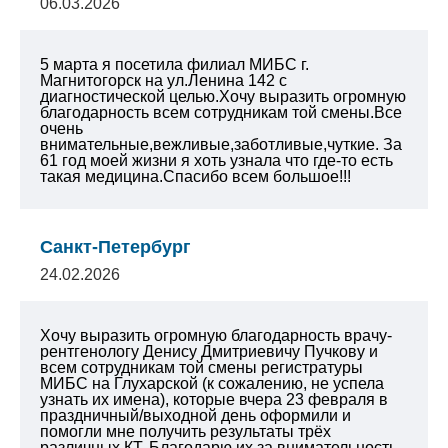
06.03.2026
5 марта я посетила филиал МИБС г.
Магнитогорск на ул.Ленина 142 с
диагностической целью.Хочу выразить огромную
благодарность всем сотрудникам той смены.Все
очень
внимательные,вежливые,заботливые,чуткие. За
61 год моей жизни я хоть узнала что где-то есть
такая медицина.Спасибо всем большое!!!
Санкт-Петербург
24.02.2026
Хочу выразить огромную благодарность врачу-
рентгенологу Денису Дмитриевичу Пучкову и
всем сотрудникам той смены регистратуры
МИБС на Глухарской (к сожалению, не успела
узнать их имена), которые вчера 23 февраля в
праздничный/выходной день оформили и
помогли мне получить результаты трёх
различных КТ. Благодарю их за внимательность,