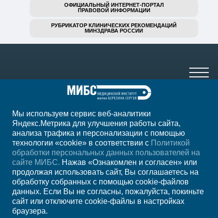
ОФИЦИАЛЬНЫЙ ИНТЕРНЕТ-ПОРТАЛ
ПРАВОВОЙ ИНФОРМАЦИИ
РУБРИКАТОР КЛИНИЧЕСКИХ РЕКОМЕНДАЦИЙ
МИНЗДРАВА РОССИИ
Мы используем сервис веб-аналитики
+7 (4852) 208-218
Яндекс.Метрика для улучшения работы сайта,
анализа трафика и персонализации с помощью
ежедн. 7.00-23.00
технологии «cookie» в соответствии с
Политикой
обработки персональных данных пользователей на
Регион
Ярославль
сайте МИБС.
Нажав «Ознакомлен и согласен» или
продолжая использовать сайт, Вы соглашаетесь на
обработку собранных с помощью cookie-файлов
Записаться на
данных. Если Вы не согласны, пожалуйста, покиньте
сайт или отключите cookie-файлы в настройках
прием
браузера.
Мы в социальных сетях