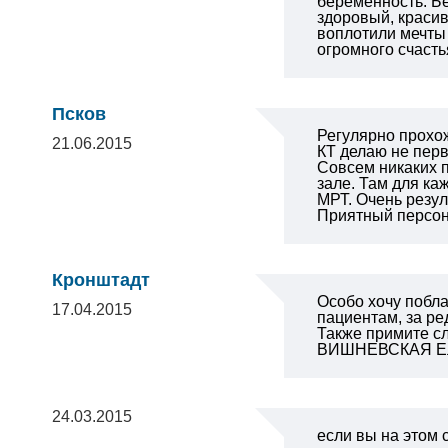
беременность. Бе
здоровый, крас
воплотили мечты
огромного счасть
Псков
Регулярно прохо
21.06.2015
КТ делаю не перв
Совсем никаких 
зале. Там для ка
МРТ. Очень резул
Приятный персон
Кронштадт
Особо хочу побл
17.04.2015
пациентам, за р
Также примите с
ВИШНЕВСКАЯ Ел
24.03.2015
если вы на этом 