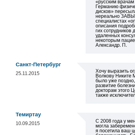
«русским врачам 
Германию физичес
дисков» пересыла
нереально ЗАВЫШ
специалистах «оп
описания подроб
гих сотрудников
удаленных консул
некоторым пацие
Александр. П.
Санкт-Петербург
Хочу выразить о
25.11.2015
Волкову Никите 
было уже поздно,
развитие болезни
докторам этого Ц
также исключите
Темиртау
С 2008 года у ме
10.09.2015
могла заберемене
я посетила ваш ц