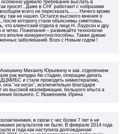
, особенно удивило требование выслать в
так просят . Даже в СНГ работают с «образами
е, вообщем всего не пересказать……
Ничего кроме
у, там не нашел.
Остался высокого мнения о
., после которого стали объяснимы симптомы,
ь, что клиентский отдела в лице Н. Лаурсон и дру
и четко.
Пожелания – развивайте технологии
этого вполне конкурентноспособны.
Также думаю
уженных заболеваний.
Всех с Новым годом !
 Анишкину Михаилу Юрьевичу и зав. отделением
али рак желудка 4ю стадию, операцию делать
в ЛДЦМИБС и стали проводить химиотерапию,
, она "на ногах", исключительно благодаря
тат их высокой квалификации, большого опыта а
ояния больного.
С Уважением, Ирина
лактинемия, в связи с чес более 7 лет я не
икаких результатов не было. В феврале 2014 года
рошло и года как наступила долгожданная