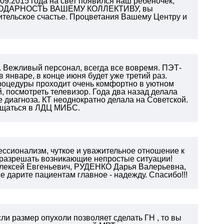
09.2015 года на свет появился наш ребеночек,
ЛАГОДАРНОСТЬ ВАШЕМУ КОЛЛЕКТИВУ, вы
ительское счастье. Процветания Вашему Центру и
. Вежливый персонал, всегда все вовремя. ПЭТ-
 январе, в конце июня будет уже третий раз.
процедуры проходит очень комфортно в уютном
, посмотреть телевизор. Года два назад делала
 диагноза. КТ неоднократно делала на Советской.
ращаться в ЛДЦ МИБС.
сионализм, чуткое и уважительное отношение к
 разрешать возникающие непростые ситуации!
лексей Евгеньевич, РУДЕНКО Дарья Валерьевна,
е дарите пациентам главное - надежду.
Спасибо!!!
сли размер опухоли позволяет сделать ГН , то вы