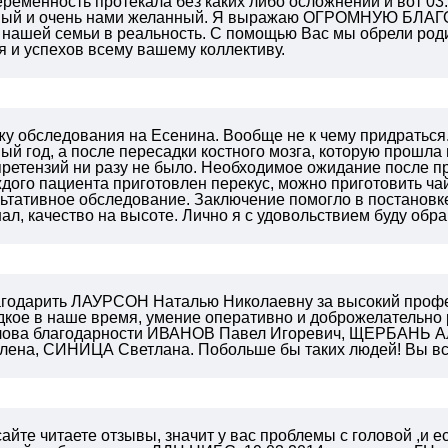
ременность протекала без каких либо осложнений и вот 03.
ивый и очень нами желанный. Я выражаю ОГРОМНУЮ Б
 нашей семьи в реальность. С помощью Вас мы обрели род
я и успехов всему вашему коллективу.
жу обследования на Есенина. Вообще не к чему придраться
ый год, а после пересадки костного мозга, которую прошла в
претензий ни разу не было. Необходимое ожидание после 
ждого пациента приготовлен перекус, можно приготовить чай
ьтативное обследование. Заключение помогло в постановке
ал, качество на высоте. Лично я с удовольствием буду об
агодарить ЛАУРСОН Наталью Николаевну за высокий профес
едкое в наше время, умение оперативно и доброжелательно
лова благодарности ИВАНОВ Павел Игоревич, ЩЕРБАНЬ А
ена, СИНИЦА Светлана.
Побольше бы таких людей!
Вы вс
сайте читаете отзывы, значит у вас проблемы с головой ,и е