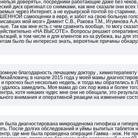
нельзя доверять», посредники работающие даже без чеков
кий диск оригинал со снимками, как мне сказали они всех 
емых через Интернет, а не курьерской почтой по старинк
ЕННОЙ самооценки в евро, и забот на свою больную голов
исавших мой мозг» Димент С.В., Ракова Т.М., Игумнова А.А
ные.
Так как мне есть с чем сравнить вообще, то могу сказат
 действительно «НА ВЫСОТЕ». Вопросы решают оперативно 
ьтаций, в том числе и для клиентов из-за рубежа, вы для 
нтам было бы интересно знать, вероятные причины обнар
громную благодарность лечащему доктору , химиотерапевту
Михайловичу,
в начале 2015 года у моей мамы диагностиров
 и прогноз был несколько недель, и тогда мы обратились 
 удалось замедлить. Моя мама до сих пор жива и более того
ентра, хотя никаких чудес мне они не обещали, это резуль
льного внимания и оперативной реакции на изменение сост
ня была диагностирована микроаденома гипофиза и гиперпро
ть. После долгих обследований и уймы выпитых таблеток н
ентр, где мне была проведена операция Гамма - нож. Не п