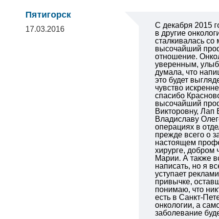
Пятигорск
С декабря 2015 г
17.03.2016
в другие онколог
сталкивалась со 
высочайший проф
отношение. Онко
уверенным, улыбч
думала, что напи
это будет выгляд
чувство искренне
спасибо Краснов
высочайший проф
Викторовну, Лап 
Владиславу Олег
операциях в отде
прежде всего о 
настоящем профе
хирурге, добром
Марии.
А также в
написать, но я в
уступает реклами
привычке, оставш
понимаю, что ник
есть в Санкт-Пет
онкологии, а сам
заболевание буде