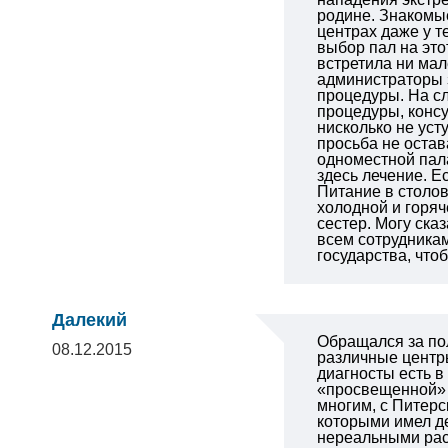
родине. Знакомы
центрах даже у т
выбор пал на это
встретила ни мал
администраторы з
процедуры. На сл
процедуры, конс
нисколько не уст
просьба не оста
одноместной пал
здесь лечение. Е
Питание в столов
холодной и горяч
сестер. Могу ска
всем сотрудникам
государства, что
Далекий
Обращался за по
08.12.2015
различные центры
диагносты есть в
«просвещенной» 
многим, с Питерс
которыми имел де
нереальными расц