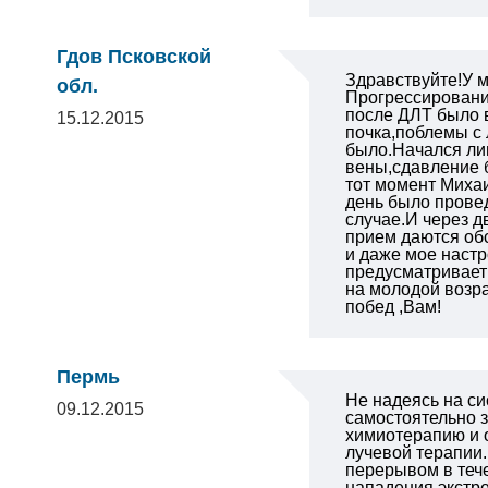
Гдов Псковской
Здравствуйте!У м
обл.
Прогрессировани
после ДЛТ было 
15.12.2015
почка,поблемы с
было.Начался ли
вены,сдавление 
тот момент Миха
день было провед
случае.И через д
прием даются об
и даже мое наст
предусматривает 
на молодой возр
побед ,Вам!
Пермь
Не надеясь на си
09.12.2015
самостоятельно 
химиотерапию и 
лучевой терапии
перерывом в тече
нападения экстр