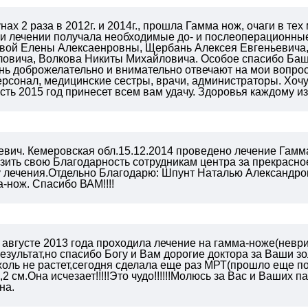
ах 2 раза в 2012г. и 2014г., прошла Гамма нож, очаги в тех
ри лечении получала необходимые до- и послеоперационные
евой Елены Алексаенровны, Щербань Алексея Евгеньевича,
овича, Волкова Никиты Михайловича.
Особое спасибо Баш
чень доброжелательно и внимательно отвечают на мои вопрос
рсонал, медицинские сестры, врачи, администраторы.
Хочу
ть 2015 год принесет всем вам удачу. Здоровья каждому из
вич. Кемеровская обл.15.12.2014 проведено лечение Гамма
зить свою Благодарность сотрудникам центра за прекрасн
у лечения.Отдельно Благодарю: Шпунт Наталью Александро
-нож. Спасибо ВАМ!!!!
В августе 2013 года проходила лечение на гамма-ноже(невр
зультат,но спасибо Богу и Вам дорогие доктора за Ваши зол
холь не растет,сегодня сделала еще раз МРТ(прошло еще п
1,2 см.Она исчезает!!!!!Это чудо!!!!!!Молюсь за Вас и Ваших п
на.