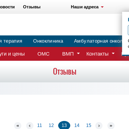
овости
Отзывы
Наши адреса
я терапия
Онкоклиника
Амбулаторная онколог
уги и цены
ОМС
ВМП
Контакты
Вр
Отзывы
11
12
13
14
15