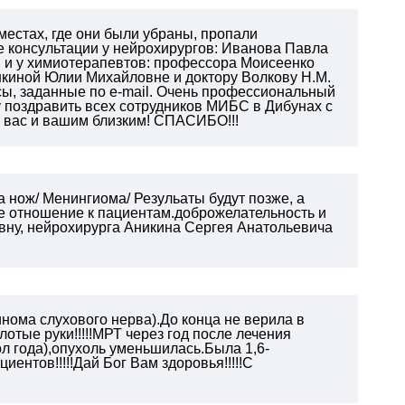
 местах, где они были убраны, пропали
 консультации у нейрохирургов: Иванова Павла
 и у химиотерапевтов: профессора Моисеенко
киной Юлии Михайловне и доктору Волкову Н.М.
ы, заданные по e-mail.
Очень профессиональный
 поздравить всех сотрудников МИБС в Дибунах с
 вас и вашим близким!
СПАСИБО!!!
 нож/ Менингиома/ Резульаты будут позже, а
ое отношение к пациентам.доброжелательность и
вну, нейрохирурга Аникина Сергея Анатольевича
инома слухового нерва).До конца не верила в
отые руки!!!!!МРТ через год после лечения
ол года),опухоль уменьшилась.Была 1,6-
ациентов!!!!!Дай Бог Вам здоровья!!!!!С