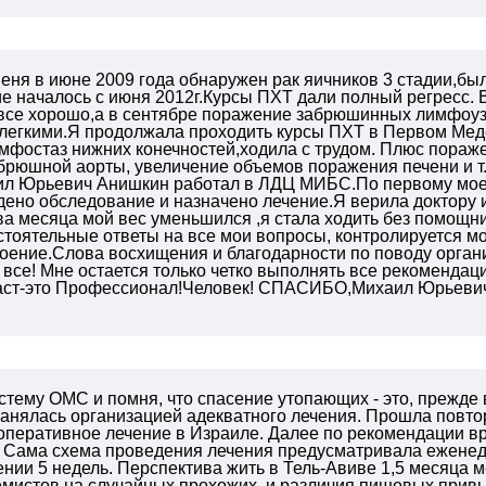
еня в июне 2009 года обнаружен рак яичников 3 стадии,бы
е началось с июня 2012г.Курсы ПХТ дали полный регресс.
В
все хорошо,а в сентябре поражение забрюшинных лимфоузл
 легкими.Я продолжала проходить курсы ПХТ в Первом Мед
мфостаз нижних конечностей,ходила с трудом. Плюс пораже
брюшной аорты, увеличение объемов поражения печени и т.
ил Юрьевич Анишкин работал в ЛДЦ МИБС.По первому моем
ено обследование и назначено лечение.Я верила доктору и
ва месяца мой вес уменьшился ,я стала ходить без помощн
стоятельные ответы на все мои вопросы, контролируется 
роение.Слова восхищения и благодарности по поводу орга
все! Мне остается только четко выполнять все рекомендац
аст-это Профессионал!Человек!
СПАСИБО,Михаил Юрьевич!!
стему ОМС и помня, что спасение утопающих - это, прежде 
занялась организацией адекватного лечения. Прошла повто
оперативное лечение в Израиле. Далее по рекомендации в
. Сама схема проведения лечения предусматривала еженеде
нии 5 недель. Перспектива жить в Тель-Авиве 1,5 месяца м
емистов на случайных прохожих, и различия пищевых привы