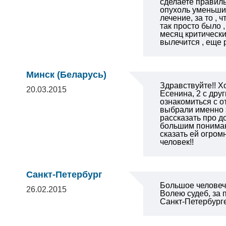
сделаете правиль
опухоль уменьши
лечение, за то ,
так просто было 
месяц критически
вылечится , ещ
Минск (Беларусь)
Здравствуйте!!
Хо
20.03.2015
Есенина, 2 с др
ознакомиться с о
выбрали именно э
рассказать про д
большим понимани
сказать ей огром
человек!!
Санкт-Петербург
Большое человеч
26.02.2015
Волею судеб, за
Санкт-Петербурге