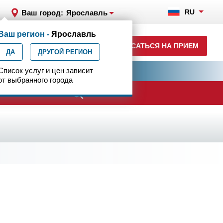
RU
Ваш город:
Ярославль
Ваш регион -
Ярославль
+7 (4852) 208-218
ЗАПИСАТЬСЯ НА ПРИЕМ
ДА
ежедн. 7.00-23.00
ДРУГОЙ РЕГИОН
ия
Список услуг и цен зависит
Центр эпилептологии
от выбранного города
ачи