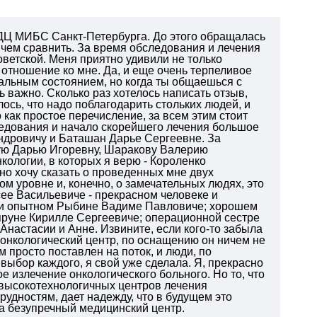
ЛДЦ МИБС Санкт-Петербурга. До этого обращалась
с чем сравнить. За время обследования и лечения
оветской. Меня приятно удивили не только
отношение ко мне. Да, и еще очень терпеливое
альным состоянием, но когда ты общаешься с
важно. Сколько раз хотелось написать отзыв,
лось, что надо поблагодарить стольких людей, и
 как простое перечисление, за всем этим стоит
едования и начало скорейшего лечения большое
ндровичу и Баташан Дарье Сергеевне.
За
ую Дарью Игоревну, Шаракову Валерию
ологии, в которых я верю - Короленко
но хочу сказать о проведенных мне двух
м уровне и, конечно, о замечательных людях, это
ее Васильевиче - прекрасном человеке и
м и опытном Рыбине Вадиме Павловиче; хорошем
руне Кирилле Сергеевиче; операционной сестре
Анастасии и Анне. Извините, если кого-то забыла
 онкологический центр, по оснащению он ничем не
 просто поставлен на поток, и люди, по
выбор каждого, я свой уже сделала. Я, прекрасно
е излечение онкологического больного. Но то, что
 высокотехнологичных центров лечения
рудностям, дает надежду, что в будущем это
за безупречный медицинский центр.