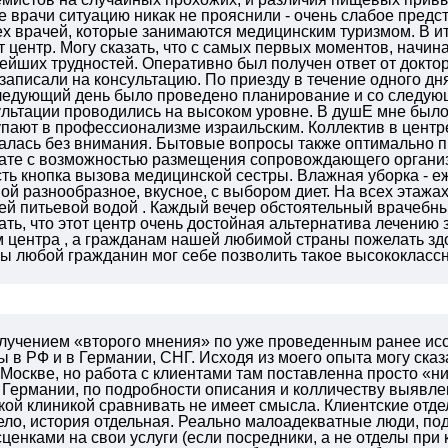
е врачи ситуацию никак не прояснили - очень слабое пред
ех врачей, которые занимаются медицинским туризмом. В и
т центр. Могу сказать, что с самых первых моментов, начина
ейших трудностей. Оперативно был получен ответ от доктор
аписали на консультацию. По приезду в течение одного д
едующий день было проведено планирование и со следующег
ультации проводились на высоком уровне. В душЕ мне было
упают в профессионализме израильским. Коллектив в центр
валась без внимания. Бытовые вопросы также оптимально
ате с возможностью размещения сопровождающего органи
сть кнопка вызова медицинской сестры. Влажная уборка - еж
ой разнообразное, вкусное, с выбором диет. На всех этаж
ей питьевой водой . Каждый вечер обстоятельный врачебны
зать, что этот центр очень достойная альтернатива лечению
 центра , а гражданам нашей любимой страны пожелать зд
бы любой гражданин мог себе позволить такое высококласс
лучением «второго мнения» по уже проведенным ранее ис
 в РФ и в Германии, СНГ.
Исходя из моего опыта могу сказа
 Москве, но работа с клиентами там поставленна просто «ни
Германии, по подробности описания и колличеству выявле
кой клиникой сравнивать не имеет смысла.
Клиентские отде
ло, история отдельная.
Реально малоадекватные люди, под
енками на свои услуги (если посредники, а не отделы при 