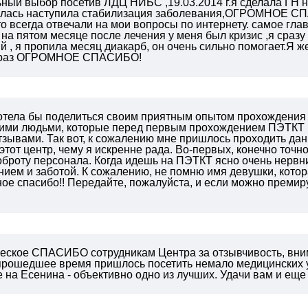
ный выбор посетив ЛДЦ НИБС ,19.03.2014 г.я сделала ГН н
лась наступила стабилизация заболевания,ОГРОМНОЕ СП
 что всегда отвечали на мои вопросы по интернету. самое гл
, на пятом месяце после лечения у меня был кризис ,я сразу
й , я пропила месяц диакарб, он очень сильно помогает.Я 
е раз ОГРОМНОЕ СПАСИБО!
тела бы поделиться своим приятным опытом прохождения 
угими людьми, которые перед первым прохождением ПЭТКТ 
тзывами.
Так вот, к сожалению мне пришлось проходить да
тот центр, чему я искренне рада. Во-первых, конечно точно
оброту персонала. Когда идешь на ПЭТКТ ясно очень нервн
ем и заботой. К сожалению, не помню имя девушки, котора
ное спасибо!! Передайте, пожалуйста, и если можно преми
еское СПАСИБО сотрудникам Центра за отзывчивость, вним
 прошедшее время пришлось посетить немало медицинских
 на Есенина - объективно одно из лучших.
Удачи вам и еще 