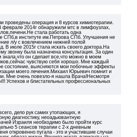
ли проведены операция и 8 курсов химиотерапии.
 феврале 2014г обнаружили мтс в лимфоузлах,
ов,печени.Не стала работать одна
е СПб,в институте им.Петрова СПб. Улучшения не
ние л/у с вовлечением нижней полой
д.
В июле 2015г стала искать своего доктора.На
у звонку была назначена консультация. За один
 знала,что он сделает все,что можно в моем
иков,сейчас чувствую себя хорошо.
Мне каждый
мое состояние, выясняются мои побочные эффекты
низации моего лечения.Михаил Юрьевич помнит и
ии.
Мне очень повезло-я нашла Врача!Несмотря
! Успехов и блистательных профессиональных
всего, дело рук самих утопающих, я
рную диагностику, неоадьювантную
рачей Израиля необходимо было пройти курс
льно 5 сеансов терапии с 2-х дневным
еня откровенно пугала - это и участившие случаи
чек, образа жизни. Решила искать варианты на