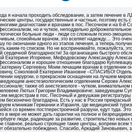
ода я начала проходить обследование, а затем лечение в 
ические центры, государственные и частные, поэтому есть 
многими диагностами и врачами в пос. Песочном и на 6-й С
ессионализм, но и чуткое, неподдельно доброжелательное 
логически больные люди - люди со сложным психо-эмоцион
ивым, спокойным врачом, это вселяет надежду… Это очень 
шу по окончании одного из этапов лечения, а теперь получи
еть каким-то списком. Но не воспринимайте, пожалуйста, это
й сердечной благодарности!
За организацию быстрого обсл
ой Екатерине Игоревне, Мефодовскому Александру Алекса
ессионализм и хорошее отношение благодарю Куплевацк
Екатерину Сергеевну.
Моим лечащим врачам в отделении онк
овичу, Соколовой Екатерине Ивановне –СПАСИБО!
Отдель
лении хирургии, о прекрасном оснащении на лучшем мирово
заведующем анестезиологическим отделением Серове Алекс
ссионале; также об анестезиологе - чутком, внимательно
 человеке Лютых Григории Владимировиче; заведующем Суп
сем медсестрам в пос. Песочный и девушкам регистратуры 
сем бесконечно благодарна.
Есть у нас в России прекрасный
руем клиникам Германии и Израиля, где медицинский туризм
ейся со времен постперестроечной разрухи, едут туда. Это 
то в мире не может дать гарантии на полное и безрецидивно
ербурге люди, радеющие за развитие, строительство новых
ое главное, реально строящие такие центры, вопреки всем т
т обязательно побеждено. Спасибо, Аркадий Зиновьевич, 