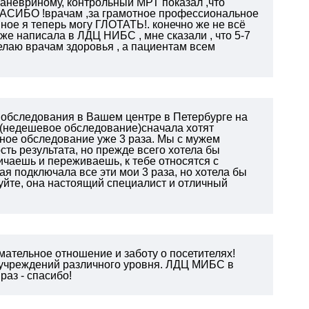
аневриному, контрольный МРТ показал ,что
АСИБО !врачам ,за грамотное профессиональное
авное я теперь могу ГЛОТАТЬ!. конечно же не всё
 же написала в ЛДЦ НИБС , мне сказали , что 5-7
желаю врачам здоровья , а пациентам всем
обследования в Вашем центре в Петербурге на
(недешевое обследование)сначала хотят
нное обследование уже 3 раза. Мы с мужем
сть результата, но прежде всего хотела бы
ичаешь и переживаешь, к тебе относятся с
я подключала все эти мои 3 раза, но хотела бы
руйте, она настоящий специалист и отличный
ательное отношение и заботу о посетителях!
 учреждений различного уровня. ЛДЦ МИБС в
раз - спасибо!