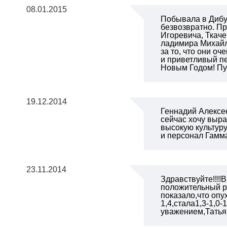
08.01.2015
Побывала в Дибун
безвозвратно. П
Игоревича, Ткач
ладимира Михайл
за то, что они о
и приветливый пе
Новым Годом! Пус
19.12.2014
Геннадий Алексее
сейчас хочу выра
высокую культур
и персонал Гамма
23.11.2014
Здравствуйте!!!!
положительный ре
показало,что опу
1,4,стала1,3-1,0-
уважением,Татья