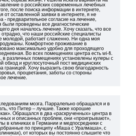
ставление о российских современных лечебных
тоге, после поиска информации в интернете,
я от оставленной заявки в интернете, я не
а - предварительное согласие на лечение,
ня были проведены все диагностические
о дня началось лечение. Хочу сказать, что все
 отрадно, что наши российские специалисты
е молодой, работает слаженно. Ни одна моя
 продуманы. Комфортное проживание в
зовано максимально удобно для проходящего
едневная. Во всех помещениях центра есть wi-fi.
ах, в различных помещениях установлены кулеры с
й обход и круглосуточный пост медицинских
 за границей. Хочу выразить свою благодарность
оровья, процветания, заботы со стороны
ное лечение.
следованиям мозга.
Парралельно обращался и в
ть, что Питер – лучшие.
Также хорошие
как».
Обращался в два «раскрученных» центра в
нных и описанных проблем, они «проигрывают»,
лы в клиниках в Германии и медпосредники с
обранные по принципу «Маша с Уралмаша», с
клиниках), от которых вы постоянно слышите что