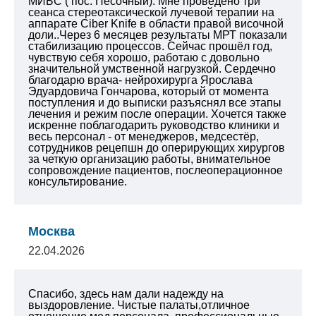
МИБС ( пос. Песочный). Мне проведено
три
сеанса стереотаксической лучевой терапии на
аппарате Ciber Knife в области правой височной
доли..Через 6 месяцев результаты МРТ показали
стабилизацию процессов. Сейчас прошёл год,
чувствую себя хорошо, работаю с довольно
значительной умственной нагрузкой.
Сердечно
благодарю врача- нейрохирурга Ярослава
Эдуардовича Гончарова, который от момента
поступления и до выписки разъяснял все этапы
лечения и режим после операции.
Хочется также
искренне поблагодарить руководство клиники и
весь персонал - от менеджеров, медсестёр,
сотрудников рецепшн до оперирующих хирургов
за четкую организацию работы, внимательное
сопровождение пациентов, послеоперационное
консультирование.
Москва
22.04.2026
Спасибо, здесь нам дали надежду на
выздоровление. Чистые палаты,отличное