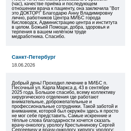
(час), качестве приёма и последующем
отношении врача к пациенту, она заключила "Вот
это ДОКТОР!" Благодарю Анну Владимировну
лично, работников Центра МИБС города
Кисловодск, Администрацию центра и института
в целом. Божьей Помощи, добра, здоровья и
терпения в вашем нелёгком труде
медработника. Спасибо.
Санкт-Петербург
18.06.2026
Добрый день! Проходил лечение в МИБС п.
Песочный ул. Карла Маркса д. 43 в сентябре
2025 года. Большое спасибо, всему коллективу
хирургического отделения где работают
внимательные, доброжелательные и
профессиональные сотрудники. Такой заботой и
вниманием, которой был окружён здесь я просто
не мог себе представить. Самые искренние и
тёплые слова благодарности хочется сказать
врачу-онкологу, урологу Крестьянинову Сергей
Сергеевичу и врачу-онкологу, хирургу, урологу: