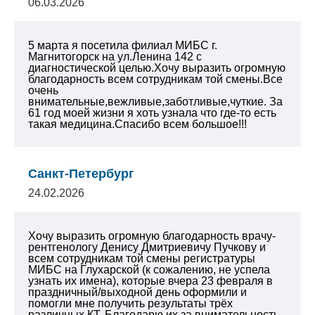
06.03.2026
5 марта я посетила филиал МИБС г.
Магнитогорск на ул.Ленина 142 с
диагностической целью.Хочу выразить огромную
благодарность всем сотрудникам той смены.Все
очень
внимательные,вежливые,заботливые,чуткие. За
61 год моей жизни я хоть узнала что где-то есть
такая медицина.Спасибо всем большое!!!
Санкт-Петербург
24.02.2026
Хочу выразить огромную благодарность врачу-
рентгенологу Денису Дмитриевичу Пучкову и
всем сотрудникам той смены регистратуры
МИБС на Глухарской (к сожалению, не успела
узнать их имена), которые вчера 23 февраля в
праздничный/выходной день оформили и
помогли мне получить результаты трёх
различных КТ. Благодарю их за внимательность,