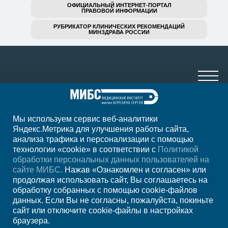
ОФИЦИАЛЬНЫЙ ИНТЕРНЕТ-ПОРТАЛ
ПРАВОВОЙ ИНФОРМАЦИИ
РУБРИКАТОР КЛИНИЧЕСКИХ РЕКОМЕНДАЦИЙ
МИНЗДРАВА РОССИИ
Мы используем сервис веб-аналитики
+7 (4852) 208-218
Яндекс.Метрика для улучшения работы сайта,
анализа трафика и персонализации с помощью
ежедн. 7.00-23.00
технологии «cookie» в соответствии с
Политикой
обработки персональных данных пользователей на
Регион
Ярославль
сайте МИБС.
Нажав «Ознакомлен и согласен» или
продолжая использовать сайт, Вы соглашаетесь на
обработку собранных с помощью cookie-файлов
Записаться на
данных. Если Вы не согласны, пожалуйста, покиньте
сайт или отключите cookie-файлы в настройках
прием
браузера.
Мы в социальных сетях