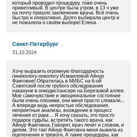
который проводил процедуру, тоже очень
приветливый. В центре была утром, в 13 ч уже
на почту пришло заключение врача. Всё очень
быстро и оперативно. Долго выбирала центр и
не пожалела о своём выборе! Елена.
Санкт-Петербург
31.10.2024
Хочу выразить огромную благодарность
гинекологу-онкологу Исмаиловой Айнур
Фаиговне! Обратилась в МИБС на 6-ой
Советской после грубого обследования
накануне в онкодиспансере на Березовой аллее.
Мое самочувствие и эмоциональное состояние
были очень плохими, они меня просто сломали...
А впереди ведь непростые обследования,
неприятные анализы, вхождение в процесс
лечения от рака… Я хочу сказать, это просто
подарок судьбы, встретить такого врача, как
Айнур Фаиговна. Говорят, врач лечит и словом, и
делом. Это так! Айнур Фаиговна меня вывела из
оцепенения и тревоги. А такие процедуры, как