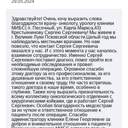
29.05.2024
Здравствуйте! Очень хочу выразить слова
благодарности врачу- онкологу, урологу клиники
МИБС( п. Песочный, ул. Карла Маркса,43)
Крестьянинову Сергею Сергеевичу! Мы живем в
г. Великие Луки Псковской области.Целый год мы
наблюдались местными врачами. Но нам
повезло, что контакт Сергея Сергеевича
оказался у нас. И с этого момента у нас началось
взаимное сотрудничество. Именно Сергей
Сергеевич поставил диагноз, помог пройти все
необходимые обследования и провел
сложнейшую операцию. Огромное спасибо
этому доктору за его профессионализм, за его
душевные качества, за его ответственное
отношение к своему труду. Не часто встретишь
такого доктора в наше время, особенно в
глубинке. Также хочу выразить признательность
всему коллективу онкологического отделения с
хирургическими койками, где и работает Сергей
Сергеевич. Особая благодарность медсестрам
за их чуткое и ответственное отношение к
пациенту после операции. Спасибо
администратору клиники Елене Георгиевне за
доброе и внимательное отношение к пациенту.