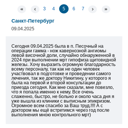
3
4
5
6
7
Санкт-Петербург
09.04.2025
Сегодня 09.04.2025 была в п. Песочный на
операции гамма - нож кавернозной ангиомы
левой височной доли, случайно обнаруженной в
2024 при выполнении мрт гипофиза щитовидной
железы. Хочу выразить огромную благодарность
всему персоналу, так как не один человек
участвовал в подготовке и проведении самого
лечения, так же доктору Никитину, у которого я
была на первой и второй консультации до
приезда сегодня. Как мне сказали, мне повезло,
что я попала именно к нему. Все очень
слаженно, быстро, не больно и около часа дня я
уже вышла из клиники с выписным эпикризом.
Огромное всем спасибо за Ваш труд.!!!! А с
доктором мы ещё встретимся через год после
выполнения мною контрольного мрт)