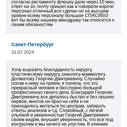
согласно регламенту флешку дали через 10 мин,
ответ на эл, почту пришел как и говорили короче
персонал отличный,все сделан но на высшем
уровне всему персоналу большое СПАСИБО
вот бы всему нашему минздраву так относится к
своим обязаностям
Санкт-Петербург
31.07.2024
Хочу выразить благодарность хирургу,
пластическому хирургу, онкологу-маммологу
Долматову Георгию Дмитриевичу, Случайно
попав к нему на прием, я поняла, что это
прекрасный человек и бесспорно большой
профессионал своего дела. Благодаря Георгию
Дмитриевичу все делалось быстро и без лишних
нервов, многое он брал на себя и не
приходилось мотаться по центрам, забирать
ответы анализов и т.д. Спокойный, с легкой
улыбкой и уверенностью Георгий Дмитриевич
своим видом, внушает уверенность, что все под
контролем и мы ничего не упустим. В клинике