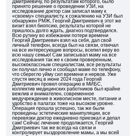
Дмитриевичу, по результатам которого, было
принято решение о проведении УЗИ, на
исследование доктор сам записал маму к
«своему» специалисту, к сожалению на УЗИ был
обнаружен РМЖ, Георгий Дмитриевич в этот же
визит взял биопсию, результаты которой не
пришлось долго ждать, диагноз подтвердился.
Всю рутину во избежании потери времени
Георгий Дмитриевич взял на себя, дал свой
личный телефон, всегда был на связи, отвечал
на все интересующие вопросы, вселил веру во
всю нашу семью! Сам записывал маму на все
исследования так же к своим проверенным,
высококлассным специалистам, все результаты
он получал лично и сообщал маме по телефону,
что сберегло уйму сил времени и нервов. Уже
спустя месяц в июне 2024 года Георгий
Дмитриевич провел операцию в МИБС,
коллектив медицинских работников был крайне
вежлив и внимателен, современное
медучреждение в живописном месте, питание и
удобство в палатах тоже на высоком уровне.
Операция прошла успешно, так же были
проведены эстетические манипуляции, все
перевязки доктор ежедневно приезжал и делал
сам!
Сейчас лечение продолжается, Георгий
Дмитриевич так же всегда на связи и
контролирует выздоровление мамы, а мы всей