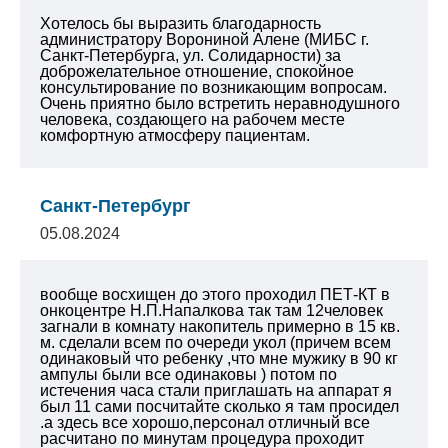
Хотелось бы выразить благодарность
администратору Ворониной Алене (МИБС г.
Санкт-Петербурга, ул. Солидарности) за
доброжелательное отношение, спокойное
консультирование по возникающим вопросам.
Очень приятно было встретить неравнодушного
человека, создающего на рабочем месте
комфортную атмосферу пациентам.
Санкт-Петербург
05.08.2024
вообще восхищен до этого проходил ПЕТ-КТ в
онкоцентре Н.П.Напалкова так там 12человек
загнали в комнату накопитель примерно в 15 кв.
м. сделали всем по очереди укол (причем всем
одинаковый что ребенку ,что мне мужику в 90 кг
ампулы были все одинаковы ) потом по
истечения часа стали приглашать на аппарат я
был 11 сами посчитайте сколько я там просидел
.а здесь все хорошо,персонал отличный все
расчитано по минутам процедура проходит