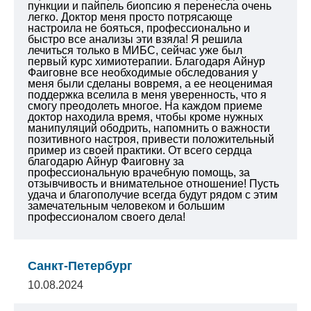
пункции и пайпель биопсию я перенесла очень
легко. Доктор меня просто потрясающе
настроила не бояться, профессионально и
быстро все анализы эти взяла! Я решила
лечиться только в МИБС, сейчас уже был
первый курс химиотерапии. Благодаря Айнур
Фаиговне все необходимые обследования у
меня были сделаны вовремя, а ее неоценимая
поддержка вселила в меня уверенность, что я
смогу преодолеть многое. На каждом приеме
доктор находила время, чтобы кроме нужных
манипуляций ободрить, напомнить о важности
позитивного настроя, привести положительный
пример из своей практики. От всего сердца
благодарю Айнур Фаиговну за
профессиональную врачебную помощь, за
отзывчивость и внимательное отношение! Пусть
удача и благополучие всегда будут рядом с этим
замечательным человеком и большим
профессионалом своего дела!
Санкт-Петербург
10.08.2024