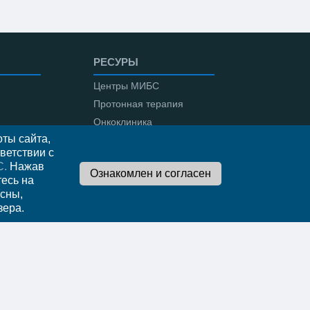
РЕСУРЫ
Центры МИБС
Протонная терапия
Онкоклиника
ты сайта,
Амбулаторная онкология
ветствии с
С.
Нажав
тесь на
сны,
о
зера.