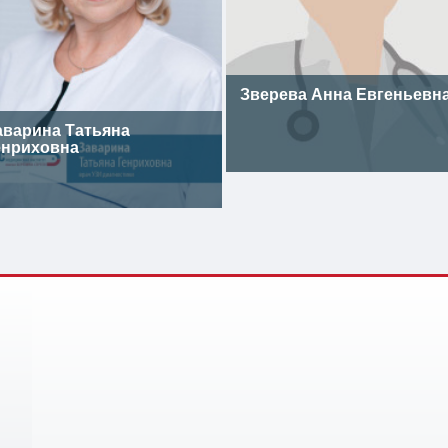
Зверева Анна Евгеньевн
аварина Татьяна
енриховна