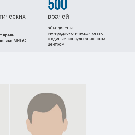
500
гических
врачей
объединены
телерадиологической сетью
т врачи
с единым консультационным
клиники МИБС
центром