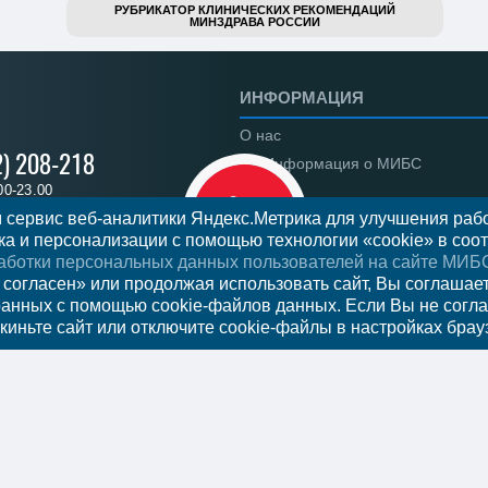
РУБРИКАТОР КЛИНИЧЕСКИХ РЕКОМЕНДАЦИЙ
МИНЗДРАВА РОССИИ
ИНФОРМАЦИЯ
О нас
2) 208-218
Информация о МИБС
00-23.00
Региональные центры
 сервис веб-аналитики Яндекс.Метрика для улучшения рабо
а и персонализации с помощью технологии «cookie» в соот
Вакансии
аботки персональных данных пользователей на сайте МИБ
Документы
 на прием
 согласен» или продолжая использовать сайт, Вы соглашае
ранных с помощью cookie-файлов данных. Если Вы не согла
Федеральное законодательств
киньте сайт или отключите cookie-файлы в настройках брау
Налоговый вычет
Новости
Отзывы