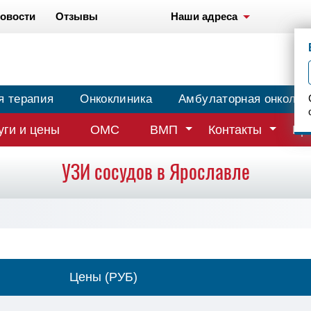
овости
Отзывы
Наши адреса
я терапия
Онкоклиника
Амбулаторная онколог
уги и цены
ОМС
ВМП
Контакты
Вр
УЗИ сосудов в Ярославле
Цены (РУБ)