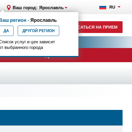
RU
Ваш город:
Ярославль
Ваш регион -
Ярославль
+7 (4852) 208-218
ЗАПИСАТЬСЯ НА ПРИЕМ
ДА
ежедн. 7.00-23.00
ДРУГОЙ РЕГИОН
ия
Список услуг и цен зависит
Центр эпилептологии
от выбранного города
ачи