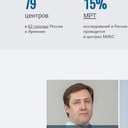
79
15%
центров
МРТ
в
62 городах
России
исследований в России
и Армении
проводится
в центрах МИБС